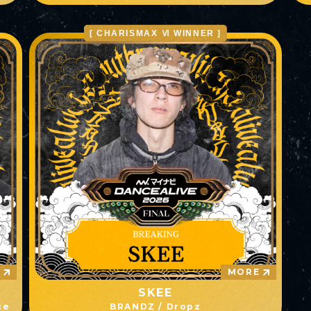
[ CHARISMAX Ⅵ WINNER ]
E
MORE
SKEE
ce
BRANDZ / Dropz