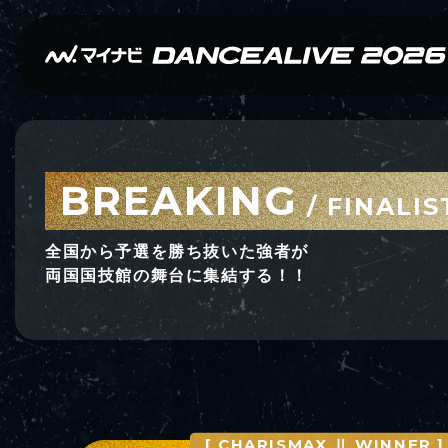
BREAKING
/ FINALIS
全国から予選を勝ち抜いた強者が
両国国技館の舞台に集結する！！
[ CHARISMAX Ⅱ WINNER ]