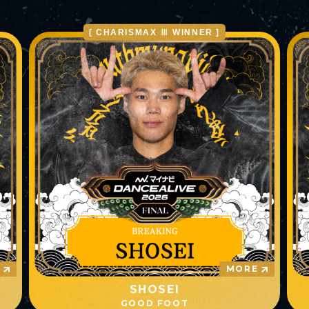
[ CHARISMAX Ⅲ WINNER ]
E
MORE
SHOSEI
GOOD FOOT