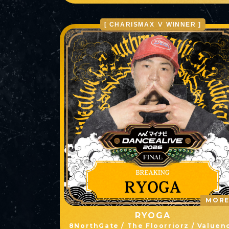
[ CHARISMAX Ⅴ WINNER ]
MOR
RYOGA
8NorthGate / The Floorriorz / Valuen