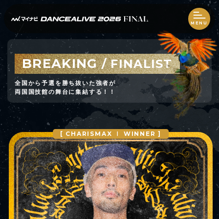
MENU
BREAKING
/ FINALIST
全国から予選を勝ち抜いた強者が
両国国技館の舞台に集結する！！
[ CHARISMAX Ⅰ WINNER ]