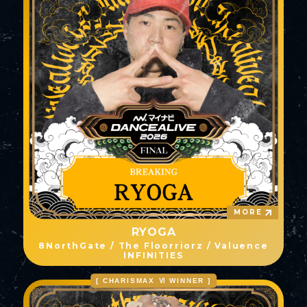
MORE
RYOGA
8NorthGate / The Floorriorz / Valuence
INFINITIES
[ CHARISMAX Ⅵ WINNER ]