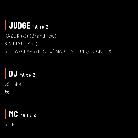
JUDGE
*A to Z
KAZUKI(ち) (Brandnew)
K@TTSU (Ziel)
SEI (W-CLAPS/BRO of MADE IN FUNK/LOCKFLIX)
DJ
*A to Z
だーます
辰
MC
*A to Z
SHIN