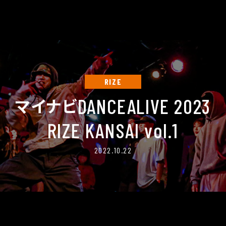
RIZE
DANCEALIVE 2023
マイナビ
RIZE KANSAI vol.1
2022.10.22