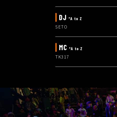
DJ
*A to Z
SETO
MC
*A to Z
TK317