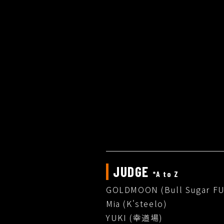
JUDGE
*A to Z
GOLDMOON (Bull Sugar F
Mia (K'steelo)
YUKI (幸道場)