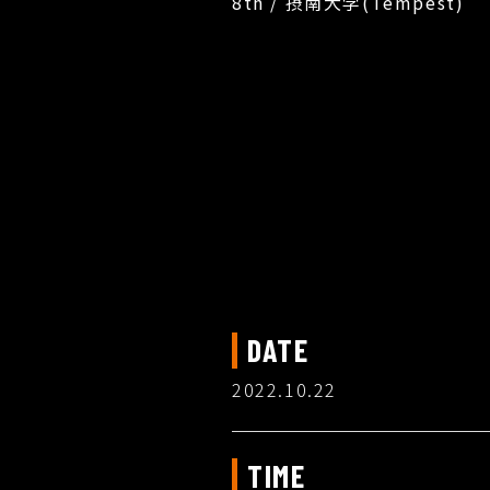
8th / 摂南大学(Tempest)
DATE
2022.10.22
TIME