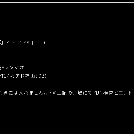
町14-3 アド神山2F)
 第8スタジオ
町14-3アド神山302)
会場には入れません。必ず上記の会場にて抗原検査とエント