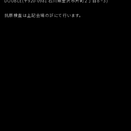
DOUBLE(〒920-0981 石川県金沢市片町２丁目８−３)
抗原検査は上記会場の1Fにて行います。