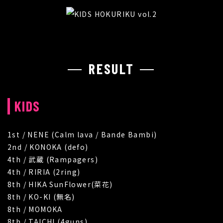
RESULT
KIDS
1st / NENE (Calm lava / Bande Bambi)
2nd / KONOKA (defo)
4th / 武蔵 (Rampagers)
4th / RIRIA (2ring)
8th / HIKA SunFlower(菜花)
8th / KO-KI (無名)
8th / MOMOKA
8th / TAICHI (4guns)