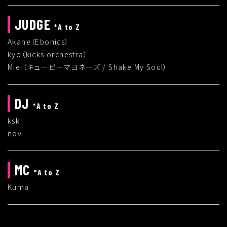
JUDGE
*A to Z
Akane（Ebonics）
kyo（kicks orchestra）
Miei（キューピーマヨネーズ / Shake My Soul）
DJ
*A to Z
ksk
nov
MC
*A to Z
Kuma