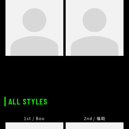
ALL STYLES
1st / Boo
2nd / 福助