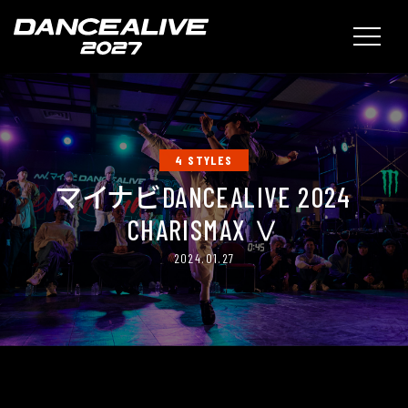
4 STYLES
マイナビDANCEALIVE 2024
CHARISMAX Ⅴ
2024.01.27