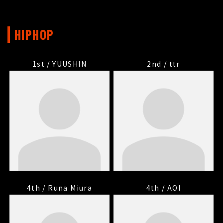
HIPHOP
1st / YUUSHIN
2nd / ttr
4th / Runa Miura
4th / AOI