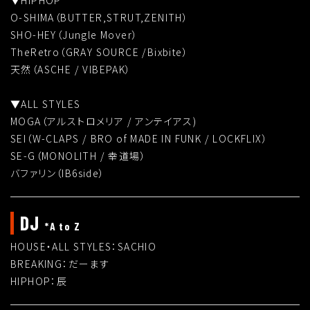
▼HIPHOP
O-SHIMA（BUTTER,STRUT,ZENITH）
SHO-HEY（Jungle Mover）
TheRetro（GRAY SOURCE /Bixbite）
天然（ASCHE / VIBEPAK）
▼ALL STYLES
MOGA（アルストロメリア / アンテイアス)
SEI（W-CLAPS / BRO of MADE IN FUNK / LOCKFLIX）
SE-G（MONOLITH / 幸道場）
バファリン（IB6side）
DJ
*A to Z
HOUSE・ALL STYLES：SACHIO
BREAKING：だーます
HIPHOP：辰