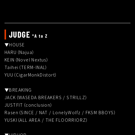
JUDGE
*A to Z
▼HOUSE
HARU（Najua）
KEIN（Novel Nextus）
Taihei（TERM-INAL）
YUU（CigarMonkDistort）
▼BREAKING
JACK（WASEDA BREAKERS / STRILLZ）
JUSTFIT（conclusion）
Rasen（SINCE / NAT / LonelyWolfz / FKSM BBOYS）
YUSKI（ALL AREA / THE FLOORRIORZ）