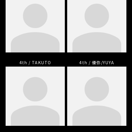
4th / TAKUTO
4th / 優弥/YUYA