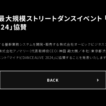
最大規模ストリートダンスイベント 
024」協賛
する基幹業務システムを開発・販売する株式会社オービックビジネス
、株式会社アノマリー（代表取締役
CEO
：神田 勘太朗／本社：東京都
ント「マイナビ
DANCEALIVE 2024
」に協賛することを発表いたします
BACK