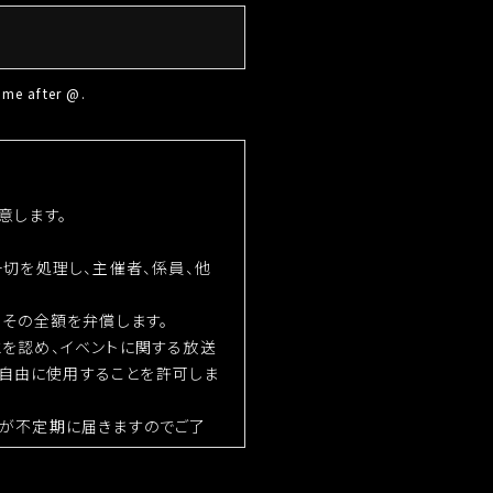
e after @.
意します。
一切を処理し、主催者、係員、他
、その全額を弁償します。
とを認め、イベントに関する放送
自由に使用することを許可しま
ルが不定期に届きますのでご了