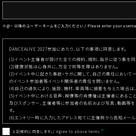
※@~ 以降のユーザーネームをご入力ください / Please enter your usernam
DANCEALIVE 2027参加にあたり、以下の事項に同意します。
(1)イベント主催者が設けた全ての規約、規則、指示に従う事を同
(2)健康状態は心身共に、万全で何等支障はありません。
(3)イベント中に起きた事故・ケガに関して、自己の責任において
のイベント参加者等イベント関係者の責任を問いません。
(4)自己の過失により、施設、機材、車両等に損害を与えた場合は
(5)イベント中における音声、映像等の肖像権は主催者にあるこ
及びスポンサー、主催者等に参加者の名前および写真、動画等を
す。
(6)エントリー時に入力したアドレス宛てに主催側から告知メー
承ください。
上記規約に同意します。/ Agree to above terms
■個人情報の取扱について