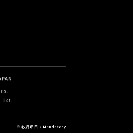
APAN
ons.
list.
※
必須項目 / Mandatory