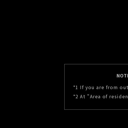
NOT
*1 If you are from ou
*2 At "Area of reside