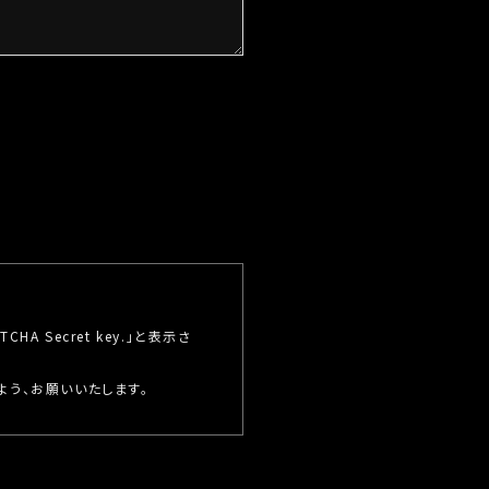
ことはございません。
あって、ご本人様の同意を得るこ
必要がある場合であって、ご本
法令の定める事務を遂行するこ
得ることによって当該事務の遂
A Secret key.」と表示さ
この場合、個人情報保護水準の
よう、お願いいたします。
契約を交わし、適切な管理を実
の通知、開示、内容の訂正・追