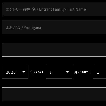
年
/
月
/
YEAR
MONTH