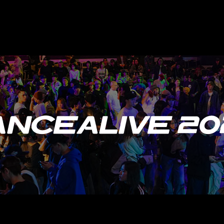
加・削除、利用の停止または消去、第三者への提供の停止）に関
ることができます。その際、当社はお客様ご本人を確認させてい
に対応いたします。
６．個人情報を提供されることの任意性について
ご本人様が当社に個人情報を提供されるかどうかは任意によるも
いただけない場合、各サービス等が適切な状態で提供できない場
【お問合せ窓口】
個人情報に関するお問合せや苦情、開示等のご請求につきまして
す。
〒156-0057 東京都世田谷区上北沢1-21-4 カリスマベース
株式会社アノマリー 個人情報問合せ係
メールアドレス：https://www.anomaly.co.jp/contact
TEL：03‐6804‐6919 （受付時間 10:00～18:00※）
I agree to the following terms and conditions for partici
①I agree to abide by all rules, regulations and instructio