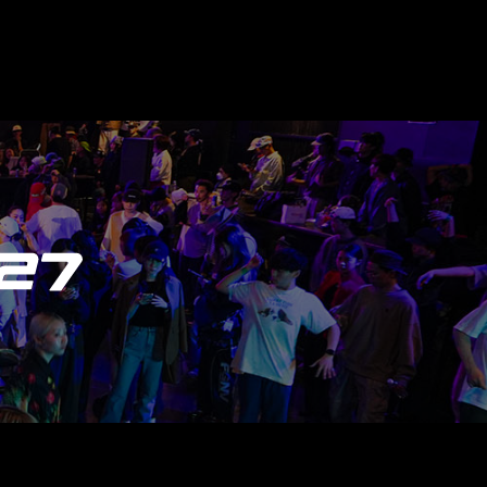
して、当社問合わせ窓口に申し出
ただいたうえで、合理的な期間内
のです。 ただし、必要な項目を
合があります。
は、下記窓口で受付けておりま
pating in DANCEALIVE 2027.
ns established by the event