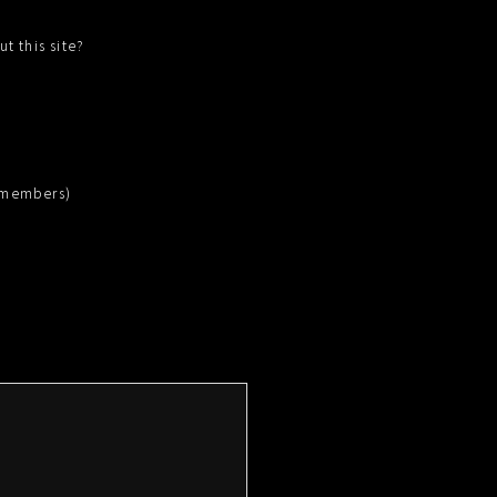
t this site?
 members)
像は自社Webサイトの他、
般に広く公表されることがあります）
ビスやプランをご提供するため