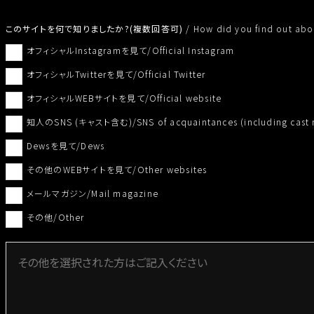
１．個人情報の管理責任者
このサイトを何で知りましたか?(複数回答可)
/
How did you find out abou
管理者名：川村沙羅
オフィシャルInstagramを見て/Official Instagram
所属部署：株式会社アノマリー
連絡先：電話03(6804)6919
オフィシャルTwitterを見て/Official Twitter
２．個人情報の利用目的
オフィシャルWEBサイトを見て/Official website
(1)当社サービスをご利用いただく皆様の個人情報の利用目的
知人のSNS (キャスト含む)/SNS of acquaintances (including cast
・イベント出場者様へのイベント情報などを提供するため
・イベント参加申込受付をするため
Dewsを見て/Dews
・イベント映像撮影やメディアへの公開を行うため（イベントの映
その他のWEBサイトを見て/Other websites
YouTube、Twitter、Instagram、Facebook等により一
メールマガジン/Mail magazine
・緊急時に行うお客様への連絡のため
・お客様へイベント情報、商品情報（カタログ含む）・その他サー
その他/Other
・お客様から寄せられたご質問、ご意見、ご要望にお応えするため
(2)当社取引先から委託される個人情報の利用目的
・イベント出場者様へのイベント情報などを提供するため
・イベント参加申し込みを受け付けるため
・イベント映像撮影やメディアへの公開を行うため