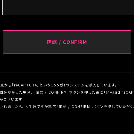
・緊急時に行うお客様への連絡のため
３．個人情報の第三者提供
次に掲げる場合を除き、ご本人様の個人情報を第三者に提供する
(1) ご本人様の同意がある場合
(2) 法令に基づく場合
(3) 人の生命、身体又は財産の保護のために必要がある場合で
とが困難な場合
(4) 公衆衛生の向上又は児童の健全な育成の推進のために特に
人様の同意を得ることが困難な場合
(5) 国の機関もしくは地方公共団体又はその委託を受けた者が
とに対して協力する必要がある場合であって、ご本人様の同意を
行に支障を及ぼすおそれがある場合
ら「reCAPTCHA」というGoogleのシステムを導入しています。
った場合、「確認 / CONFIRM」ボタンを押した後に「Invalid reCAPTCH
４．個人情報取扱いの委託
がございます。
当社は事業運営上、個人情報を外部に委託することがあります。
れましたら、お手数ですが再度「確認 / CONFIRM」ボタンを押していただく
高い委託先を選定し、個人情報の適正管理・機密保持についての
施させます。
５．個人情報の開示等の請求
ご本人様は、当社に対してご自身の個人情報の開示等（利用目的