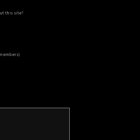
t this site?
 members)
像は自社Webサイトの他、
般に広く公表されることがあります）
ビスやプランをご提供するため