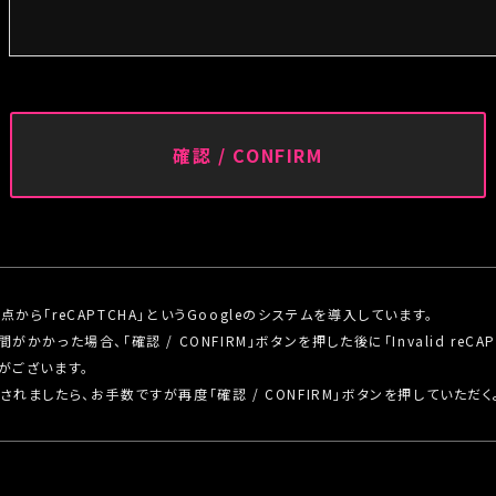
・緊急時に行うお客様への連絡のため
３．個人情報の第三者提供
次に掲げる場合を除き、ご本人様の個人情報を第三者に提供する
(1) ご本人様の同意がある場合
(2) 法令に基づく場合
(3) 人の生命、身体又は財産の保護のために必要がある場合で
とが困難な場合
(4) 公衆衛生の向上又は児童の健全な育成の推進のために特に
人様の同意を得ることが困難な場合
(5) 国の機関もしくは地方公共団体又はその委託を受けた者が
とに対して協力する必要がある場合であって、ご本人様の同意を
行に支障を及ぼすおそれがある場合
ら「reCAPTCHA」というGoogleのシステムを導入しています。
った場合、「確認 / CONFIRM」ボタンを押した後に「Invalid reCAPTCH
４．個人情報取扱いの委託
がございます。
当社は事業運営上、個人情報を外部に委託することがあります。
れましたら、お手数ですが再度「確認 / CONFIRM」ボタンを押していただく
高い委託先を選定し、個人情報の適正管理・機密保持についての
施させます。
５．個人情報の開示等の請求
ご本人様は、当社に対してご自身の個人情報の開示等（利用目的