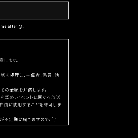
e after @.
意します。
一切を処理し、主催者、係員、他
、その全額を弁償します。
とを認め、イベントに関する放送
自由に使用することを許可しま
ルが不定期に届きますのでご了