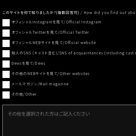
１．個人情報の管理責任者
このサイトを何で知りましたか?(複数回答可)
/
How did you find out abou
管理者名：川村沙羅
オフィシャルInstagramを見て/Official Instagram
所属部署：株式会社アノマリー
連絡先：電話03(6804)6919
オフィシャルTwitterを見て/Official Twitter
２．個人情報の利用目的
オフィシャルWEBサイトを見て/Official website
(1)当社サービスをご利用いただく皆様の個人情報の利用目的
知人のSNS (キャスト含む)/SNS of acquaintances (including cast
・イベント出場者様へのイベント情報などを提供するため
・イベント参加申込受付をするため
Dewsを見て/Dews
・イベント映像撮影やメディアへの公開を行うため（イベントの映
その他のWEBサイトを見て/Other websites
YouTube、Twitter、Instagram、Facebook等により一
メールマガジン/Mail magazine
・緊急時に行うお客様への連絡のため
・お客様へイベント情報、商品情報（カタログ含む）・その他サー
その他/Other
・お客様から寄せられたご質問、ご意見、ご要望にお応えするため
(2)当社取引先から委託される個人情報の利用目的
・イベント出場者様へのイベント情報などを提供するため
・イベント参加申し込みを受け付けるため
・イベント映像撮影やメディアへの公開を行うため