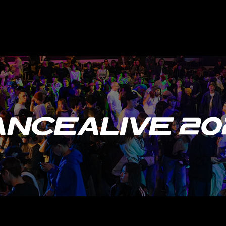
加・削除、利用の停止または消去、第三者への提供の停止）に関
ることができます。その際、当社はお客様ご本人を確認させてい
に対応いたします。
６．個人情報を提供されることの任意性について
ご本人様が当社に個人情報を提供されるかどうかは任意によるも
いただけない場合、各サービス等が適切な状態で提供できない場
【お問合せ窓口】
個人情報に関するお問合せや苦情、開示等のご請求につきまして
す。
〒156-0057 東京都世田谷区上北沢1-21-4 カリスマベース
株式会社アノマリー 個人情報問合せ係
メールアドレス：https://www.anomaly.co.jp/contact
TEL：03‐6804‐6919 （受付時間 10:00～18:00※）
I agree to the following terms and conditions for partici
①I agree to abide by all rules, regulations and instructio