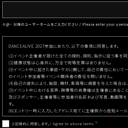
※@~ 以降のユーザーネームをご入力ください / Please enter your usernam
DANCEALIVE 2027参加にあたり、以下の事項に同意します。
(1)イベント主催者が設けた全ての規約、規則、指示に従う事を同
(2)健康状態は心身共に、万全で何等支障はありません。
(3)イベント中に起きた事故・ケガに関して、自己の責任において
のイベント参加者等イベント関係者の責任を問いません。
(4)自己の過失により、施設、機材、車両等に損害を与えた場合は
(5)イベント中における音声、映像等の肖像権は主催者にあるこ
及びスポンサー、主催者等に参加者の名前および写真、動画等を
す。
(6)エントリー時に入力したアドレス宛てに主催側から告知メー
承ください。
上記規約に同意します。/ Agree to above terms
■個人情報の取扱について