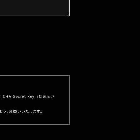
ことはございません。
あって、ご本人様の同意を得るこ
必要がある場合であって、ご本
法令の定める事務を遂行するこ
得ることによって当該事務の遂
A Secret key.」と表示さ
この場合、個人情報保護水準の
よう、お願いいたします。
契約を交わし、適切な管理を実
の通知、開示、内容の訂正・追