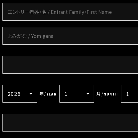
年
/
月
/
YEAR
MONTH