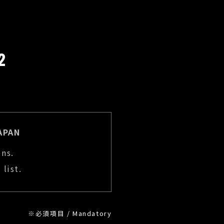
6
2
APAN
ons.
list.
※
必須項目 / Mandatory