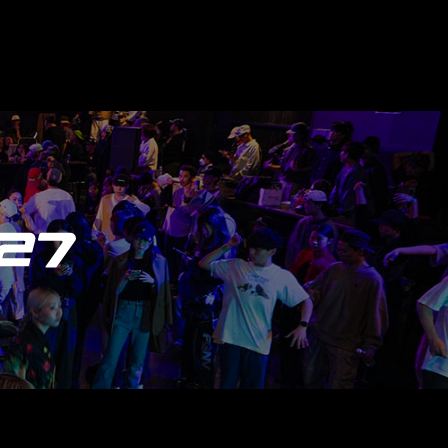
して、当社問合わせ窓口に申し出
ただいたうえで、合理的な期間内
のです。 ただし、必要な項目を
合があります。
は、下記窓口で受付けておりま
pating in DANCEALIVE 2027.
ns established by the event