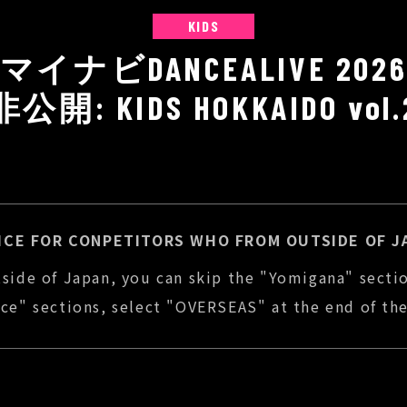
KIDS
マイナビDANCEALIVE 202
非公開: KIDS HOKKAIDO vol.
ICE FOR CONPETITORS WHO FROM OUTSIDE OF J
tside of Japan, you can skip the "Yomigana" secti
nce" sections, select "OVERSEAS" at the end of the 