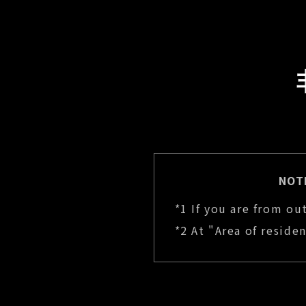
NOT
*1 If you are from ou
*2 At "Area of reside