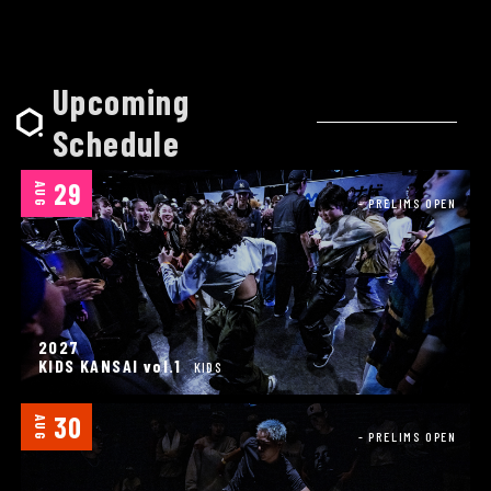
Upcoming
Schedule
29
AUG
- PRELIMS OPEN
2027
KIDS KANSAI vol.1
KIDS
30
AUG
- PRELIMS OPEN