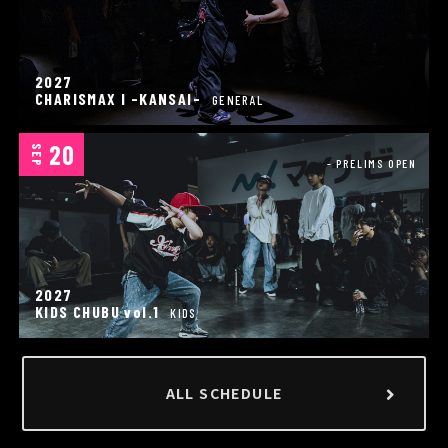
2027
CHARISMAX I -KANSAI-
GENERAL
20
SEP
- PRELIMS OPEN
2027
KIDS CHUBU vol.1
KIDS
ALL SCHEDULE