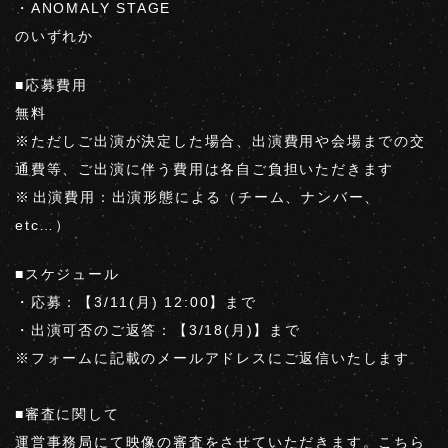
・ANOMALY STAGE
のいずれか
■応募費用
無料
※ただしご出演が決定した場合、出演費用や会場までの交
通費等、ご出演に伴う費用は各自ご負担いただきます
※⁡出演費用：出演形態による（チーム、ナンバー、
etc…）
■スケジュール
・応募：【3/11(月) 12:00】まで
・出演可否のご返答：【3/18(月)】まで
※フォームに記載のメールアドレスにご返信いたします
⁡
■審査に関して
運営事務局にて映像の審査をさせていただきます。こちら