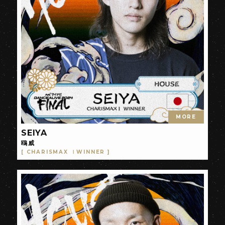
MORE
SEIYA
鴎威
[ CHARISMAX ⅠWINNER ]