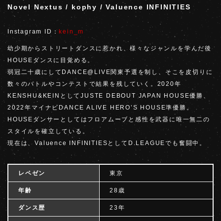
Novel Nextus / kophy / Valuence INFINITIES
Instagram ID：
kein_m
幼少期からストリートダンスに惹かれ、様々なジャンルを学んだ後
HOUSEダンスに目覚める。
弱冠二十歳にしてDANCE@LIVE関東予選を制し、そこを皮切りに
数々のバトルやコンテストで結果を残していく。2020年
KENSHU&KEINとしてJUSTE DEBOUT JAPAN HOUSE優勝、
2022年マイナビDANCE ALIVE HERO’S HOUSE準優勝。
HOUSEダンサーとしてはフロアムーブと感性を武器に唯一無二の
スタイルを確立している。
現在は、Valuence INFINITIESとしてD.LEAGUEでも奮闘中。
レペゼン
東京
年齢
28歳
ダンス歴
23年