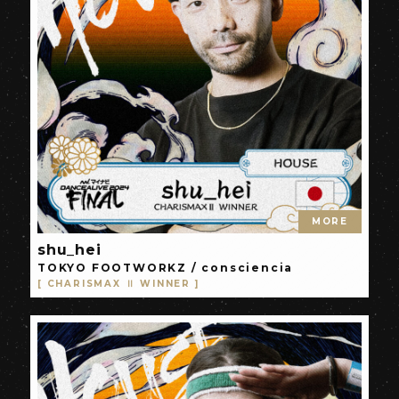
MORE
shu_hei
TOKYO FOOTWORKZ / consciencia
[ CHARISMAX Ⅱ WINNER ]