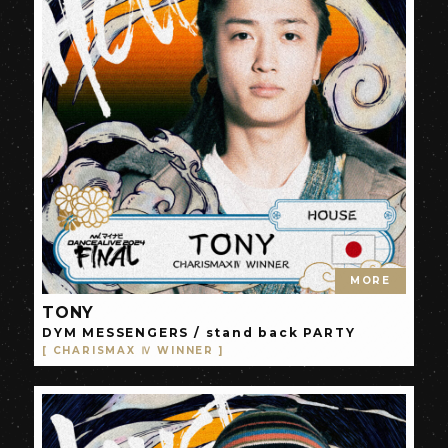
MORE
TONY
DYM MESSENGERS / stand back PARTY
[ CHARISMAX Ⅳ WINNER ]