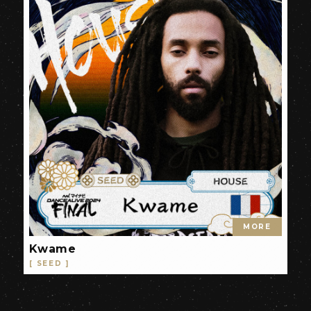
MORE
Kwame
[ SEED ]