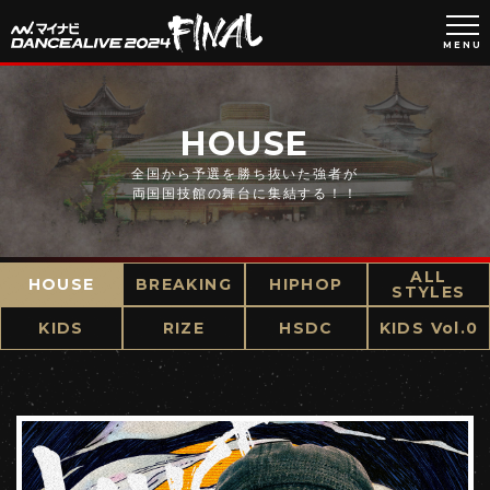
MENU
HOUSE
全国から予選を勝ち抜いた強者が
両国国技館の舞台に集結する！！
ALL
HOUSE
BREAKING
HIPHOP
STYLES
KIDS
RIZE
HSDC
KIDS Vol.0