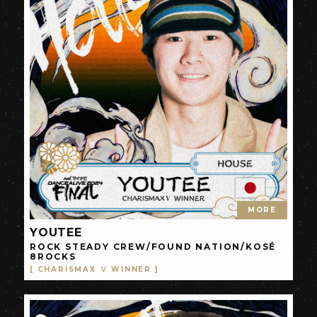
MORE
YOUTEE
ROCK STEADY CREW/FOUND NATION/KOSÉ
8ROCKS
[ CHARISMAX Ⅴ WINNER ]