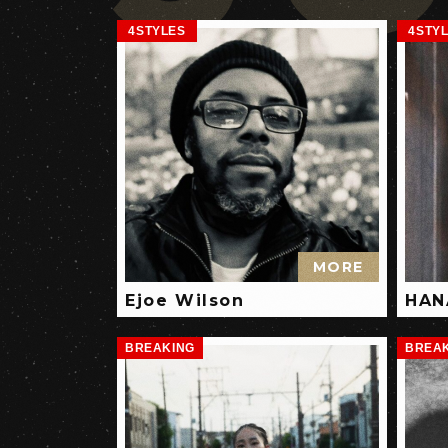
4STYLES
4STY
MORE
Ejoe Wilson
HAN
BREAKING
BREA