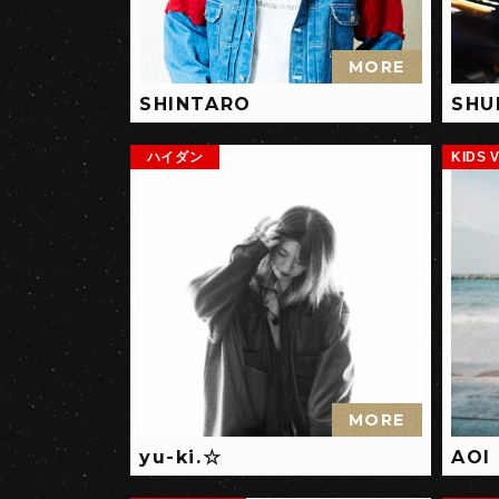
MORE
SHINTARO
SHU
ハイダン
KIDS V
MORE
yu-ki.☆
AOI