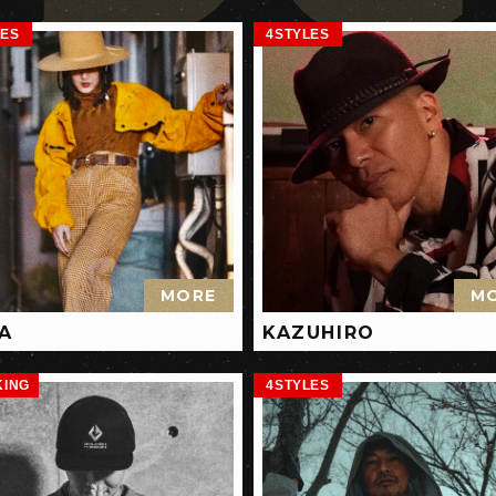
LES
4STYLES
MORE
M
A
KAZUHIRO
KING
4STYLES