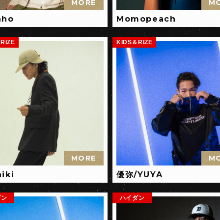
MORE
M
aho
Momopeach
RIZE
KIDS＆RIZE
MORE
M
iki
優弥/YUYA
ダン
ハイダン