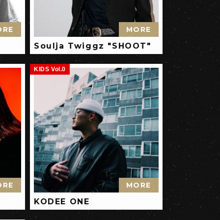
ORE
MORE
Soulja Twiggz "SHOOT"
KIDS Vol.0
ORE
MORE
KODEE ONE