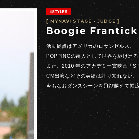
4STYLES
[ MYNAVI STAGE - JUDGE ]
Boogie Frantick
活動拠点はアメリカのロサンゼルス。
POPPINGの超人として世界を駆け巡
また、2010 年のアカデミー賞映画「S
CM出演などその実績は計り知れない。
今もなおダンスシーンを飛び越えて幅