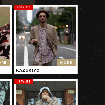
4STYLES
ORE
MORE
KAZUKIYO
4STYLES