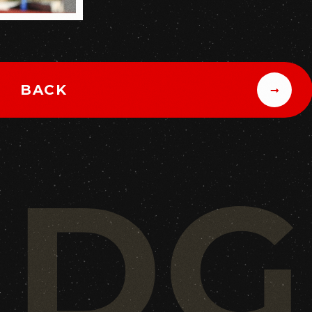
BACK
UDG
ド