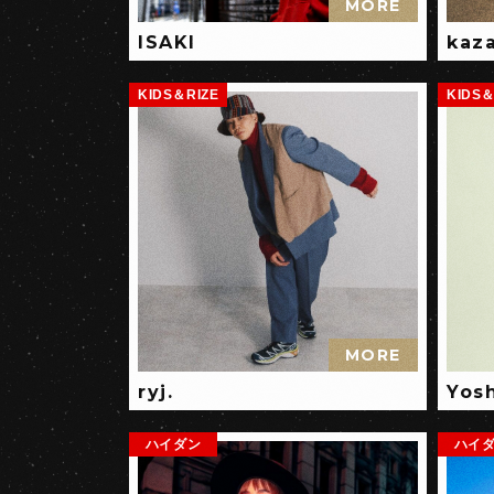
MORE
ISAKI
kaz
KIDS＆RIZE
KIDS＆
MORE
ryj.
Yosh
ハイダン
ハイ