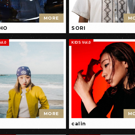
MORE
M
HO
SORI
ol.0
KIDS Vol.0
MORE
M
calin