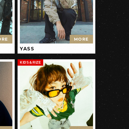
ORE
MORE
YASS
KIDS＆RIZE