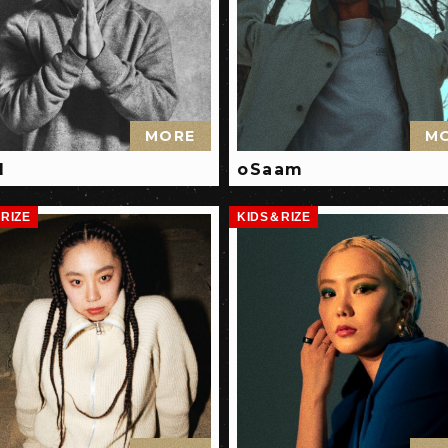
MORE
M
I
oSaam
RIZE
KIDS＆RIZE