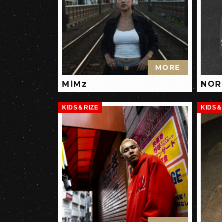
MORE
MiMz
NOR
KIDS＆RIZE
KIDS＆