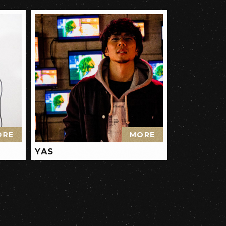
ORE
MORE
YAS