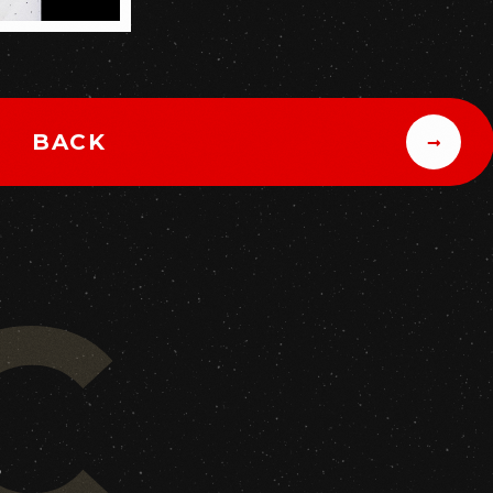
BACK
C
ち