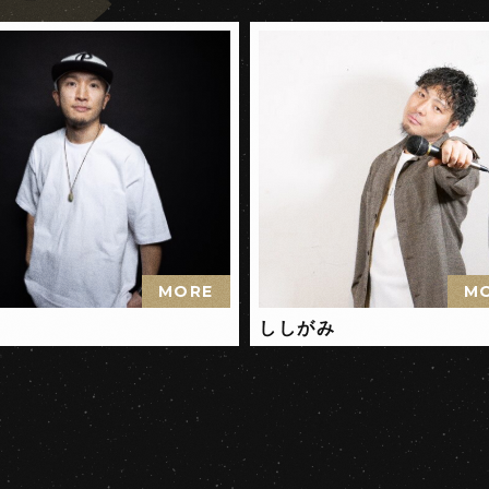
MORE
M
ししがみ