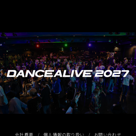
・イベント出場者様へのイベント情報などを提供する
ため
・イベント参加申込受付をするため
・イベント映像撮影やメディアへの公開を行うため（イ
ベントの映像は自社Webサイトの他、YouTube、
Twitter、Instagram、Facebook等により一般に広く
公表されることがあります）
・緊急時に行うお客様への連絡のため
・お客様へイベント情報、商品情報（カタログ含む）・
その他サービスやプランをご提供するため
・お客様から寄せられたご質問、ご意見、ご要望にお応
えするため
(2)当社取引先から委託される個人情報の利用目的
・イベント出場者様へのイベント情報などを提供する
ため
・イベント参加申し込みを受け付けるため
・イベント映像撮影やメディアへの公開を行うため
・緊急時に行うお客様への連絡のため
会社概要
個人情報の取り扱い
お問い合わせ