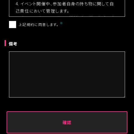
4. イベント開催中、参加者自身の持ち物に関して自
己責任において管理します。
5. 自己の過失により、施設、機材、車両等に損害を与
上記規約に同意します。
えた場合は、その金額を弁償します。
6. 会場内における音声、映像等の肖像権は主催者に
あることを認め、イベントに関する放送及びスポンサ
備考
ー、主催者等に参加者の名前および写真、動画等を
自由に使用することを許可します。
7. 記入したアドレス宛に主催者側から告知メールが
不定期に届きますのでご了承下さい。
■個人情報の取扱いについて
１．個人情報の管理責任者
管理者名：石田成吾
所属部署：株式会社アノマリー
連絡先：電話03(6804)6919
２．個人情報の利用目的
(1)当社サービスをご利用いただく皆様の個人情報の
利用目的